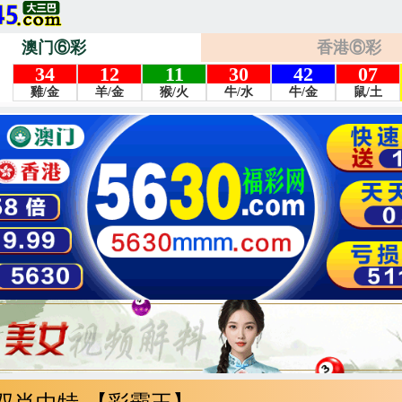
澳门⑥彩
香港⑥彩