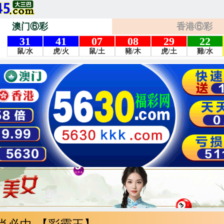
澳门⑥彩
香港⑥彩