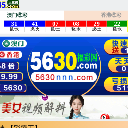
澳门⑥彩
香港⑥彩