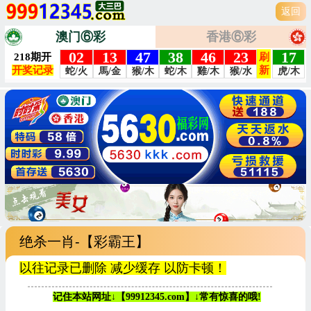
返回
澳门⑥彩
香港⑥彩