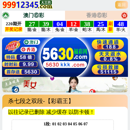
返回
澳门⑥彩
香港⑥彩