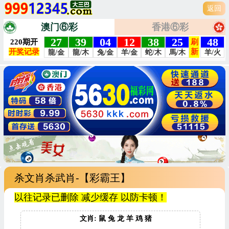
返回
澳门⑥彩
香港⑥彩