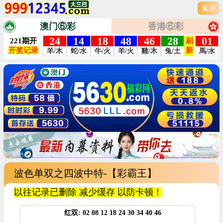
返回
澳门⑥彩
香港⑥彩