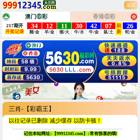
返回
澳门⑥彩
香港⑥彩