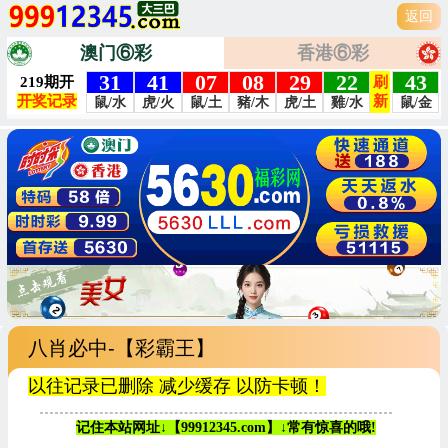
返回
澳门⑥彩
香港⑥彩